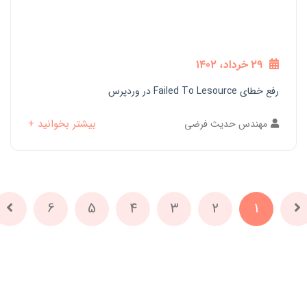
29 خرداد، 1402
رفع خطای Failed To Lesource در وردپرس
بیشتر بخوانید +
مهندس حدیث فرضی
6
5
4
3
2
1